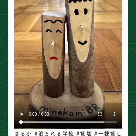
さる小 #泊まれる学校 #貸切 #一棟貸し